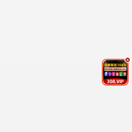
更新至20260621期
更新至20260621期
百家讲坛
男生女生向前冲
易中天,于丹,王立群,刘心武,周汝昌,阎
余声,白羽,王小川,王乐乐,宋秋熠,张亚
10.0
2.0
更新至20期
更新至20260620期
唱钱
天才冲冲冲
森美,郭伟亮,李茵彤
吴宗宪,徐乃麟,曾国城,艾莉絲