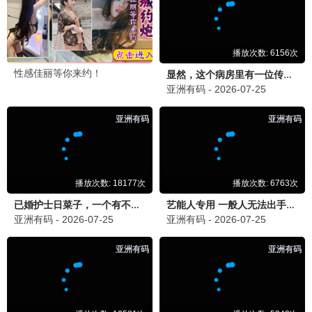
能爱吗
更新至第11集
天国男孩
更新至04集
给你爱情处方
更新至41集
余命3个月的绿帽夫
全8集
吸血鬼莱斯特
更新至第3集
断罪
全8集
电视剧周榜单
耀眼
更新至第30集
1
翘楚
全24集
2
爱·回家之开心速递
更新至2833集
3
逐爱
更新至第04集
4