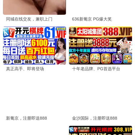
更新至HD
更新至HD
我当你兄弟
准备好了没2：我来了
文斯·沃恩,詹姆斯·麦斯登,艾莎·冈萨雷
萨玛拉·维文,凯瑟琳·纽顿,莎拉·米歇尔
同脸诡影
更新至HD
寐中行凶
更新至HD
诺曼底72小时
HD中字
开山人
HD国语
一出婚礼
HD国语
意外营救
HD国语