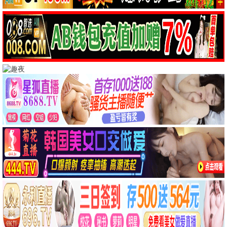
已完结
更新至第12集
弗兰·勒博维茨：假装我们在城市
团子们的使命
弗兰·勒博维茨,马丁·斯科塞斯
精彩影片
8.0
6.0