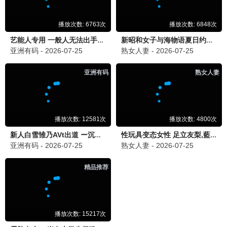
青春怒潮
HD
14
神奇数字马戏团：谢幕演出
HDTC中字
15
风暴之土
DVD
16
超萌时空宝贝
HD
17
玉子2017
HD
18
最新电视剧
国产剧
香港剧
韩国剧
欧美剧
台湾剧
日本剧
泰国剧
海外剧
2.0
9.0