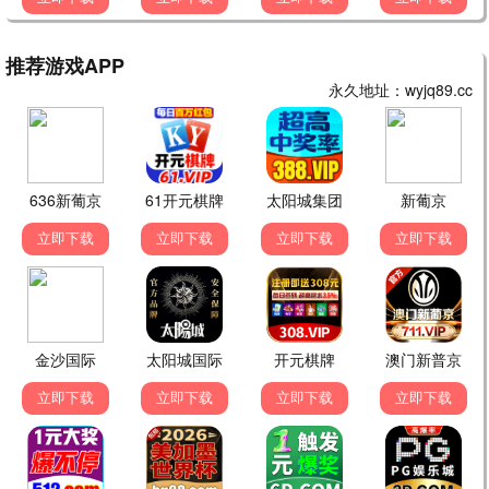
更新至HD
更新至HD
宇宙巨人：希曼崛起
人生开门红
尼古拉斯·加利齐纳,卡米拉·门德斯,伊德
常远,邓家佳,王耀庆,田雨,于洋,李宗恒
5.0
10.0
更新至HD
更新至HD
虎穴狼窝
精灵猎人
布兰卡·拉文,内斯托尔·坎蒂利亚纳
雷米·伊沙克,Norreen Ima