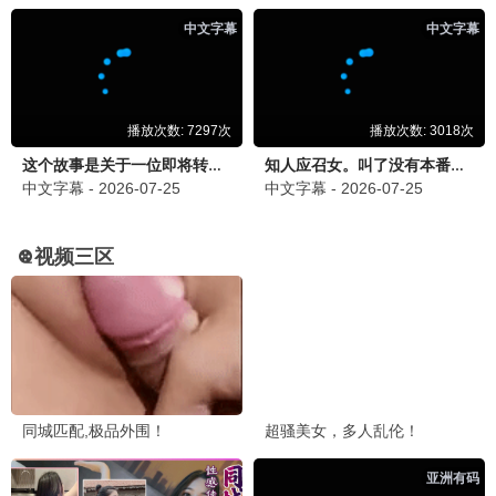
更新至01集
更新至14集
迷失之光
特别输送
Aomstin Thakrit Patt
陈龙,林保怡,周海媚,韦力,甄锡,何杜娟
四大元素之风之恋歌
更新至06集
偿还
更新至04集
新进职员姜会长
更新至07集
行医道
更新至06集
妻本善良
更新至13集
心间错
全22集
炽夏
更新至11集
似火年华
全24集
哥哥的心动Moo
更新至第07集
欠你的那场婚礼
已完结