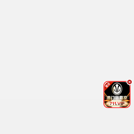
食尚玩家
更新至20260617
11
王牌对王牌第八季
已完结
12
越策越开心2011
已完结
13
闹着玩
更新至20260618期
14
WTO姐妹会
更新至20260618期
15
刘在锡的民宿法则
已完结
16
团结才能踢3
更新至04集
17
妻子的浪漫旅行3 秘密版
更新至第16集
18
最新动漫
国产动漫
日本动漫
港台动漫
欧美动漫
海外动漫
4.0
2.0