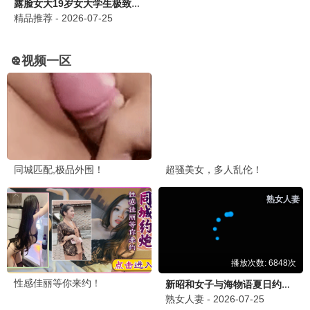
更新至01集
更新至06集
地平线边缘
云秀行
英恩·珈卡克拉辛·阿塔萨珐那猜,On
李一桐,曾舜晞,邓为,代露娃
1.0
9.0