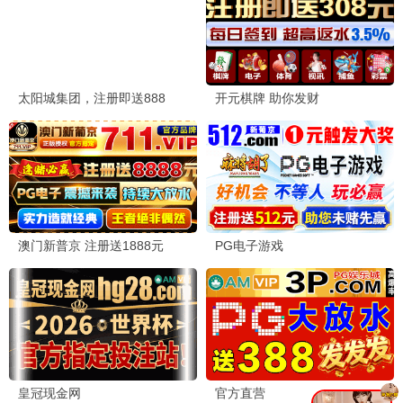
恶魔的手球歌2026
已完结
恶魔的手球歌
更新至后篇
一招一食
更新至02集
公路电影
更新至HD
破碎的声线
高清
星之守望
HD国语
炸掉银行经理
HD中字
罗宾汉之死
TC中字
古堡小夜曲
HD国语
乡思
HD国语
电影周榜单