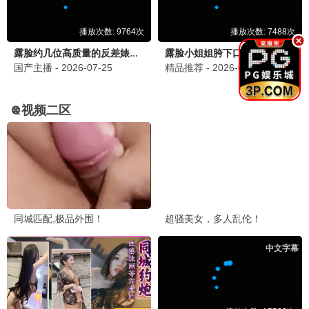
10.0
7.0
更新至03集
更新至10集
我的相抵日记
大叔再出招
志水彩乃,洼冢爱流,ゆめっち
申河均,吴正世,许成泰
3.0
9.0