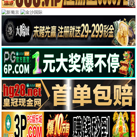
1.0
9.0
HD中字
更新至第04集
少女四大名捕
茗记
周诺,马莹莹,洪杉杉,祝昕愿,毛方圆,骆
精彩影片
3.0
4.0